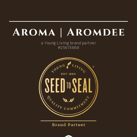
a Young Living brand partner
#25673868