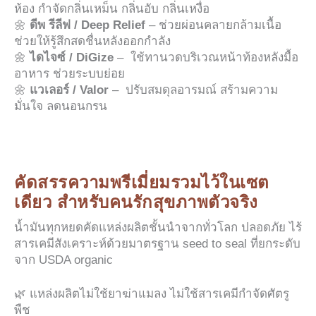
ห้อง กำจัดกลิ่นเหม็น กลิ่นอับ กลิ่นเหงื่อ
🌼
ดีพ รีลีฟ / Deep Relief
– ช่วยผ่อนคลายกล้ามเนื้อ
ช่วยให้รู้สึกสดชื่นหลังออกกำลัง
🌼
ไดไจซ์ / DiGize
– ใช้ทานวดบริเวณหน้าท้องหลังมื้อ
อาหาร ช่วยระบบย่อย
🌼
แวเลอร์ / Valor
– ปรับสมดุลอารมณ์ สร้ามความ
มั่นใจ ลดนอนกรน
คัดสรรความพรีเมี่ยมรวมไว้ในเซต
เดียว สำหรับคนรักสุขภาพตัวจริง
น้ำมันทุกหยดคัดแหล่งผลิตชั้นนำจากทั่วโลก ปลอดภัย ไร้
สารเคมีสังเคราะห์ด้วยมาตรฐาน seed to seal ที่ยกระดับ
จาก USDA organic
🌿 แหล่งผลิตไม่ใช้ยาฆ่าแมลง ไม่ใช้สารเคมีกำจัดศัตรู
พืช