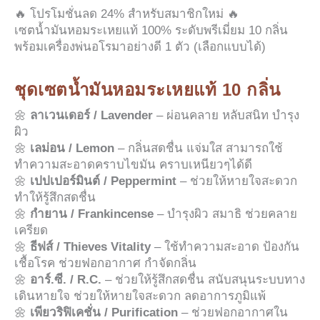
🔥 โปรโมชั่นลด 24% สำหรับสมาชิกใหม่ 🔥
เซตน้ำมันหอมระเหยแท้ 100% ระดับพรีเมี่ยม 10 กลิ่น
พร้อมเครื่องพ่นอโรมาอย่างดี 1 ตัว (เลือกแบบได้)
ชุดเซตน้ำมันหอมระเหยแท้ 10 กลิ่น
🌼
ลาเวนเดอร์ / Lavender
– ผ่อนคลาย หลับสนิท บำรุง
ผิว
🌼
เลม่อน / Lemon
– กลิ่นสดชื่น แจ่มใส สามารถใช้
ทำความสะอาดคราบไขมัน คราบเหนียวๆได้ดี
🌼
เปปเปอร์มินต์ / Peppermint
– ช่วยให้หายใจสะดวก
ทำให้รู้สึกสดชื่น
🌼
กำยาน / Frankincense
– บำรุงผิว สมาธิ ช่วยคลาย
เครียด
🌼
ธีฟส์ / Thieves Vitality
– ใช้ทำความสะอาด ป้องกัน
เชื้อโรค ช่วยฟอกอากาศ กำจัดกลิ่น
🌼
อาร์.ซี. / R.C.
– ช่วยให้รู้สึกสดชื่น สนับสนุนระบบทาง
เดินหายใจ ช่วยให้หายใจสะดวก ลดอาการภูมิแพ้
🌼
เพียวริฟิเคชั่น / Purification
– ช่วยฟอกอากาศใน