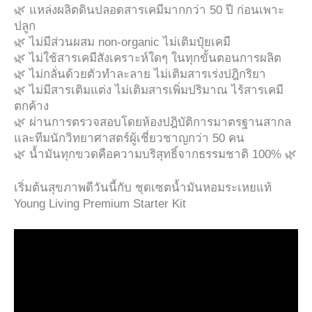
🌿 แหล่งผลิตดินปลอดสารเคมีมากกว่า 50 ปี ก่อนเพาะ
ปลูก
🌿 ไม่มีส่วนผสม non-organic ไม่เติมปุ๋ยเคมี
🌿 ไม่ใช้สารเคมีสังเคราะห์ใดๆ ในทุกขั้นตอนการผลิต
🌿 ไม่กลั่นด้วยตัวทำละลาย ไม่เติมสารเร่งปฎิกริยา
🌿 ไม่มีสารเติมแต่ง ไม่เติมสารเพิ่มปริมาณ ไร้สารเคมี
ตกค้าง
🌿 ผ่านการตรวจสอบโดยห้องปฎิบัติการมาตรฐานสากล
และทีมนักวิทยาศาสตร์ผู้เชี่ยวชาญกว่า 50 คน
🌿 น้ำมันทุกขวดคือความบริสุทธิ์จากธรรมชาติ 100% 🌿
เริ่มต้นสุขภาพดีวันนี้กับ ชุดเซตน้ำมันหอมระเหยแท้
Young Living Premium Starter Kit