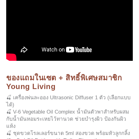
ของแถมในเซต + สิทธิ์พิเศษสมาชิก
Young Living
🍒 เครื่องพ่นละออง Ultrasonic Diffuser 1 ตัว (เลือกแบบ
ได้)
🍒 V-6 Vegetable Oil Complex น้ำมันตัวพาสำหรับผสม
กับน้ำมันหอมระเหยไว้ทานวด ช่วยบำรุงผิว ป้องกันผิว
แห้ง
🍒 ชุดขวดโรลเลอร์ขนาด 5ml สองขวด พร้อมหัวลูกกลิ้ง