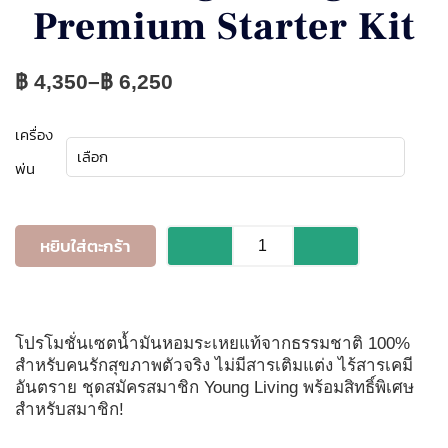
Premium Starter Kit
Price
฿
4,350
–
฿
6,250
range:
฿ 4,350
จำนวน
เครื่อง
through
Young
พ่น
฿ 6,250
Living
Premium
Starter
หยิบใส่ตะกร้า
Kit
ชิ้น
โปรโมชั่นเซตน้ำมันหอมระเหยแท้จากธรรมชาติ 100%
สำหรับคนรักสุขภาพตัวจริง ไม่มีสารเติมแต่ง ไร้สารเคมี
อันตราย ชุดสมัครสมาชิก Young Living พร้อมสิทธิ์พิเศษ
สำหรับสมาชิก!