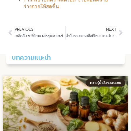
ร่างกายให้สดชื่น
Prev
Nex
PREVIOUS
NEXT
เคล็ดลับ 5 วิธีทาน NingXia Red หนิงเซีย เรด
น้ำมันหอมระเหยซื้อที่ไหน? แนะนำ 3 น้ำมันหอมระเหยของ Aroma Aromdee ที่ควรมีติดกระเป๋า
บทความแนะนำ
ความรู้น้ำมันหอมระเหย