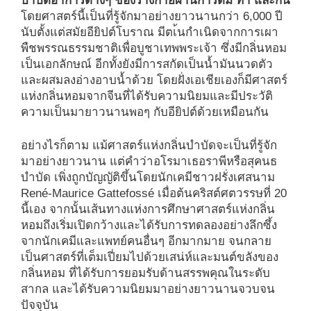
บำบัดอาการต่างๆ ของร่างกายผ่านการดม ทา และกิน
โดยศาสตร์นี้เป็นที่รู้จักมาอย่างยาวนานกว่า 6,000 ปี
นับตั้งแต่สมัยอียิปต์โบราณ มีตเ้นกำเนิดจากการเผา
พืชพรรณธรรมชาติเพื่อบูชาเทพพระเจ้า ซึ่งมีกลิ่นหอม
เป็นเอกลักษณ์ อีกทั้งยังมีการสกัดเป็นน้ำมันนวดตัว
และผสมลงอ่างอาบน้ำด้วย โดยฝั่งเอเชียเองก็มีศาสตร์
แห่งกลิ่นหอมจากจีนที่ได้รับความนิยมและมีประวัติ
ความเป็นมายาวนานพอๆ กับอียิปต์ด้วยเหมือนกัน
อย่างไรก็ตาม แม้ศาสตร์แห่งกลิ่นบำบัดจะเป็นที่รู้จัก
มาอย่างยาวนาน แต่คำว่าอโรมาเธอราพีหรือสุคนธ
บำบัด เพิ่งถูกบัญญัติขึ้นโดยนักเคมีชาวฝรั่งเศสนาม
René-Maurice Gattefossé เมื่อต้นคริสต์ศตวรรษที่ 20
นี้เอง จากนั้นเส้นทางแห่งการศึกษาศาสตร์แห่งกลิ่น
หอมถึงเริ่มเปิดกว้างและได้รับการทดลองอย่างลึกซึ้ง
จากนักเคมีและแพทย์คนอื่นๆ อีกมากมาย จนกลาย
เป็นศาสตร์ที่เต็มเปี่ยมไปด้วยเสน่ห์และมนต์ขลังของ
กลิ่นหอม ที่ได้รับการยอมรับด้านสรรพคุณในระดับ
สากล และได้รับความนิยมมาอย่างยาวนานจวบจน
ปัจจุบัน