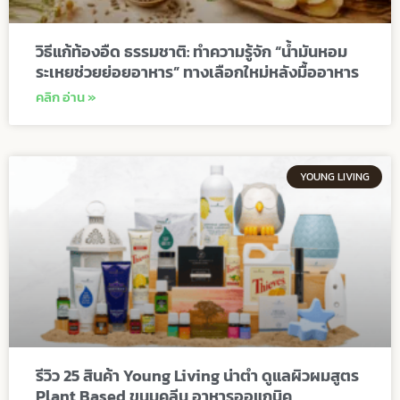
วิธีแก้ท้องอืด ธรรมชาติ: ทำความรู้จัก “น้ำมันหอม
ระเหยช่วยย่อยอาหาร” ทางเลือกใหม่หลังมื้ออาหาร
คลิก อ่าน »
YOUNG LIVING
รีวิว 25 สินค้า Young Living น่าตำ ดูแลผิวผมสูตร
Plant Based ขนมคลีน อาหารออแกนิค