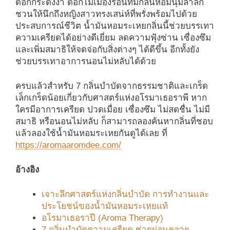
ดอกกระดังงา ดอกไม้เมืองร้อนที่มีกลิ่นหอมนุ่มล้ำลึก
ชวนให้นึกถึงหญิงสาวทรงเสน่ห์ที่พรั่งพร้อมไปด้วย
ประสบการณ์ชีวิต น้ำมันหอมระเหยกลิ่นนี้ช่วยบรรเทา
ความเครียดได้อย่างดีเยี่ยม ลดความฟุ้งซ่าน เซื่องซึม
และเพิ่มสมาธิให้จดจ่อกับสิ่งต่างๆ ได้ดีขึ้น อีกทั้งยัง
ช่วยบรรเทาอาการนอนไม่หลับได้ด้วย
ครบแล้วสำหรับ 7 กลิ่นบำบัดจากธรรมชาติและเกร็ด
เล็กเกร็ดน้อยเกี่ยวกับศาสตร์แห่งอโรมาเธอราพี หาก
ใครมีอาการเครียด ปวดเมื่อย เซื่องซึม ไม่สดชื่น ไม่มี
สมาธิ หรือนอนไม่หลับ ก็สามารถลองค้นหากลิ่นที่ชอบ
แล้วลองใช้น้ำมันหอมระเหยกันดูได้เลย ที่
https://aromaaromdee.com/
อ้างอิง
เจาะลึกศาสตร์แห่งกลิ่นบำบัด การทำงานและ
ประโยชน์ของน้ำมันหอมระเหยแท้
อโรมาเธอราปี (Aroma Therapy)
7 กลิ่นบำบัดความเครียด ช่วยผ่อนคลาย