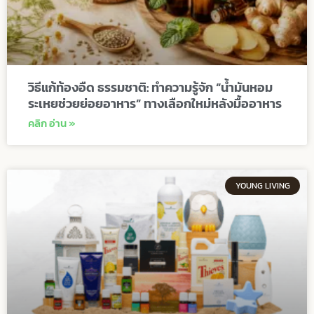
วิธีแก้ท้องอืด ธรรมชาติ: ทำความรู้จัก “น้ำมันหอม
ระเหยช่วยย่อยอาหาร” ทางเลือกใหม่หลังมื้ออาหาร
คลิก อ่าน »
YOUNG LIVING