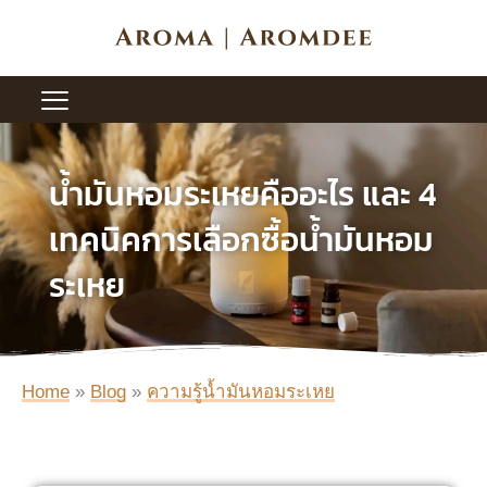
Skip
to
content
น้ำมันหอมระเหยคืออะไร และ 4
เทคนิคการเลือกซื้อน้ำมันหอม
ระเหย
Home
»
Blog
»
ความรู้น้ำมันหอมระเหย