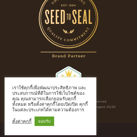
เราใช้คุกกี้เพื่อพัฒนาประสิทธิภาพ และ
ประสบการณ์ที่ดีในการใช้เว็บไซต์ของ
คุณ คุณสามารถเลือกยอมรับคุกกี้
Aroma Aromdee | Copyright All rights reserved
ทั้งหมด หรือตั้งค่าคุกกี้โดยเปิด/ปิด คุกกี้
900 Prasertmanukij 33 Nualchan Bungkum Bangkok 10230
ในแต่ละประเภทได้ตามความต้องการ
aromaaromdee @ gmail.com
ตั้งค่าคุกกี้
ยอมรับ
L
F
I
Y
i
a
n
o