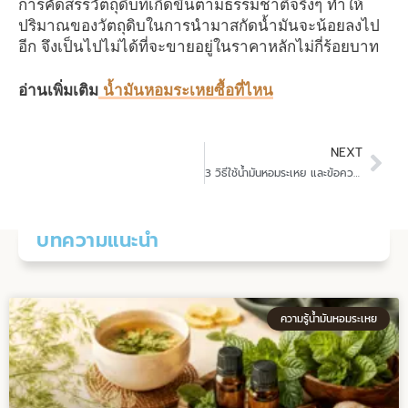
การคัดสรรวัตถุดิบที่เกิดขึ้นตามธรรมชาติจริงๆ ทำให้
ปริมาณของวัตถุดิบในการนำมาสกัดน้ำมันจะน้อยลงไป
อีก จึงเป็นไปไม่ได้ที่จะขายอยู่ในราคาหลักไม่กี่ร้อยบาท
อ่านเพิ่มเติม
น้ำมันหอมระเหยซื้อที่ไหน
Nex
NEXT
3 วิธีใช้น้ำมันหอมระเหย และข้อควรรู้ก่อนการใช้น้ำมันหอมระเหย
บทความแนะนำ
ความรู้น้ำมันหอมระเหย