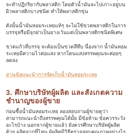
จะทำปฎิกริยากับพลาสติก โดยตัวน้ำมันจะไปเกาะอยู่บน
ผิวพลาสติกบางชนิด ทำให้พลาสติกขุ่น
ดังนั้นน้ำมันหอมระเหยแท้ๆ จะไม่ใช้ขวดพลาสติกในการ
บรรจุหรือมีจุกฝาเป็นยางเว้นแต่เป็นพลาสติกชนิดพิเศษ
ขวดแก้วที่บรรจุ จะต้องเป็นขวดสีทึบ นื่องจาก น้ำมันหอม
ระเหยมีความไวต่อแสง หากโดนแสงสรรพคุณจะค่อยๆ
ลดลง
อ่านข้อแนะนำการจัดเก็บน้ำมันหอมระเหย
3. ศึกษาบริษัทผู้ผลิต และสังเกตความ
ชำนาญของผู้ขาย
ก่อนซื้อน้ำมันหอมระเหย ลองสอบถามผู้ขายดูว่า
สามารถแนะนำถึงสรรพคุณได้มั้ย มีข้อห้าม ข้อควรระวัง
อะไรบ้าง นอกจากผู้ขายแล้ว ยังควรศึกษาบริษัทผู้ผลิต
ด้วย ผลิตจากที่ไหน ผู้ผลิตมีวิธีตรวจสอบคุณภาพอย่างไร