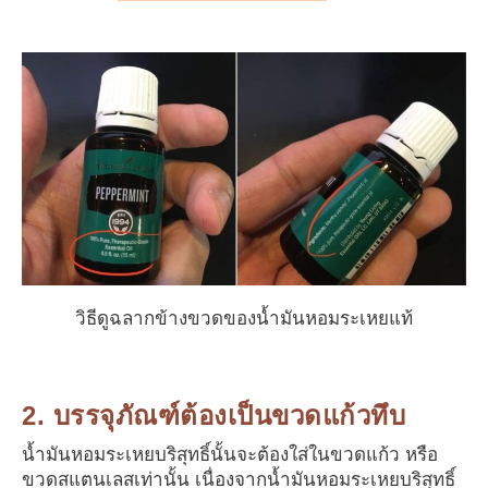
วิธีดูฉลากข้างขวดของน้ำมันหอมระเหยแท้
2. บรรจุภัณฑ์ต้องเป็นขวดแก้วทึบ
น้ำมันหอมระเหยบริสุทธิ์นั้นจะต้องใส่ในขวดแก้ว หรือ
ขวดสแตนเลสเท่านั้น เนื่องจากน้ำมันหอมระเหยบริสุทธิ์