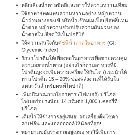
หลีกเลี่ยงน้ำตาลขีดสีและสารให้ความหวานเทียม
ใช้อาหารทดแทนความหวานอย่าง หญ้าหวาน
น้ำว่านหางจระเข้ หรือน้ำเชื่อมเมเปิ้ลบริสุทธิ์แทน
น้ำตาล หญ้าหวานช่วยปรับความผันผวนของ
น้ำตาลในเลือดให้เป็นปกติได้
ให้ความสนใจกับ
ดัชนีน้ำตาลในอาหาร
(GI:
Glycemic Index)
รักษาโปรตีนให้เพียงพอในอาหารเพื่อช่วยควบคุม
ความอยากน้ำตาล (อย่างไรก็ตามอาหารที่มี
โปรตีนสูงจะเพิ่มความเครียดให้กับไต (แนะนำให้
ทานโปรตีน 15 – 20% ของพลังงานที่ได้รับใน
แต่ละวันสำหรับคนที่ไตปกติ)
เพิ่มปริมาณกากใยอาหาร (ไฟเบอร์) บริโภค
ไฟเบอร์อย่างน้อย 14 กรัมต่อ 1,000 แคลอรี่ที่
บริโภค
เติมน้ำให้ร่างการอยู่เสมอ! ลดเครื่องดื่มโซดา
คาเฟอีน และแอลกอฮอล์ให้น้อยที่สุด!
พยายามขยับร่างกายอยู่เสมอ หาวิธีเพิ่มการ