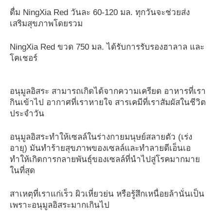
ดื่ม NingXia Red วันละ 60-120 มล. ทุกวันจะช่วยส่ง
เสริมสุขภาพโดยรวม
NingXia Red ขวด 750 มล. ได้รับการรับรองฮาลาล และ
โคเชอร์
อนุมูลอิสระ สามารถเกิดได้จากความเครียด อาหารที่เรา
กินเข้าไป อากาศที่เราหายใจ สารเคมีที่เราสัมผัสในชีวิต
ประจำวัน
อนุมูลอิสระทำให้เซลล์ในร่างกายมนุษย์สลายตัว (เร่ง
อายุ) มันทำร้ายสุขภาพของเซลล์และทำลายดีเอ็นเอ
ทำให้เกิดการกลายพันธุ์ของเซลล์ที่นำไปสู่โรคมากมาย
ในที่สุด
สาเหตุที่เราแก่เร็ว ผิวเหี่ยวย่น หรือรู้สึกเหนื่อยล้านั่นเป็น
เพราะอนุมูลอิสระมากเกินไป