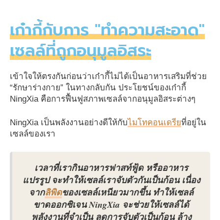
เก๋ากี้กับการ "ทำความสะอาด"
เซลล์ที่ถูกอนุมูลอิสระ
เข้าใจให้ตรงกันก่อนว่าเก๋ากี้ไม่ได้เป็นอาหารเสริมที่ช่วย
“รักษาร่างกาย” ในทางกลับกัน ประโยชน์ของเก๋ากี้
NingXia คือการฟื้นฟูสภาพเซลล์จากอนุมูลอิสระต่างๆ
NingXia เป็นพลังงานอย่างดีให้กับ
ไมโทคอนเดรีย
ที่อยู่ใน
เซลล์ของเรา
เวลาที่เรากินอาหารฟาสท์ฟู้ด หรืออาหาร
แปรรูป จะทำให้เซลล์เราจับตัวกันเป็นก้อน เนื่อง
จาก
ลิพิด
ของเซลล์เหนียวมากขึ้น ทำให้เซลล์
ขาดออกซิเจน NingXia จะช่วยให้เซลล์ได้
พลังงานที่จำเป็น ลดการจับตัวเป็นก้อน ล้าง