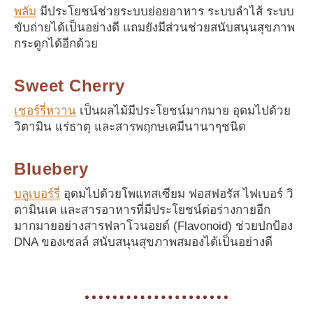
พลัม
มีประโยชน์ช่วยระบบย่อยอาหาร ระบบลำไส้ ระบบ
ขับถ่ายได้เป็นอย่างดี แถมยังมีส่วนช่วยสนับสนุนสุขภาพ
กระดูกได้อีกด้วย
Sweet Cherry
เชอร์รี่หวาน
เป็นผลไม้มีประโยชน์มากมาย อุดมไปด้วย
วิตามิน แร่ธาตุ และสารพฤกษเคมีนานาๆชนิด
Bluebery
บลูเบอร์รี่
อุดมไปด้วยโพแทสเซียม ฟอสฟอรัส ไฟเบอร์ วิ
ตามินเค และสารอาหารที่มีประโยชน์ต่อร่างกายอีก
มากมายอย่างสารฟลาโวนอยด์ (Flavonoid) ช่วยปกป้อง
DNA ของเซลล์ สนับสนุนสุขภาพสมองได้เป็นอย่างดี