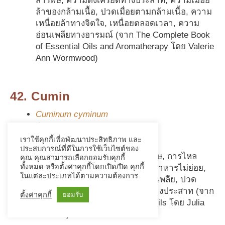
สารพิษ, ความตึงเครียดทางประสาท, ความเมื่อย
ล้าของกล้ามเนื้อ, ปวดเมื่อยตามกล้ามเนื้อ, ความ
เหนื่อยล้าทางจิตใจ, เหนื่อยตลอดเวลา, ความ
อ่อนเพลียทางอารมณ์ (จาก The Complete Book
of Essential Oils and Aromatherapy โดย Valerie
Ann Wormwood)
42. Cumin
Cuminum cyminum
ยี่หร่า
เราใช้คุกกี้เพื่อพัฒนาประสิทธิภาพ และ
น้ำมันไวต่อแสง
ประสบการณ์ที่ดีในการใช้เว็บไซต์ของ
การสะสมของของเหลว และสารพิษ, การไหล
คุณ คุณสามารถเลือกยอมรับคุกกี้
ทั้งหมด หรือตั้งค่าคุกกี้โดยเปิด/ปิด คุกกี้
เวียนไม่ดี, อาการจุกเสียดอาการอาหารไม่ย่อย,
ในแต่ละประเภทได้ตามความต้องการ
ท้องอืด, แก๊ส, อาการกระตุก, อ่อนเพลีย, ปวด
ศีรษะ, ไมเกรนอาการอ่อนเพลียทางประสาท (จาก
ตั้งค่าคุกกี้
ยอมรับ
The Encyclopedia of Essential Oils โดย Julia
Lawless)