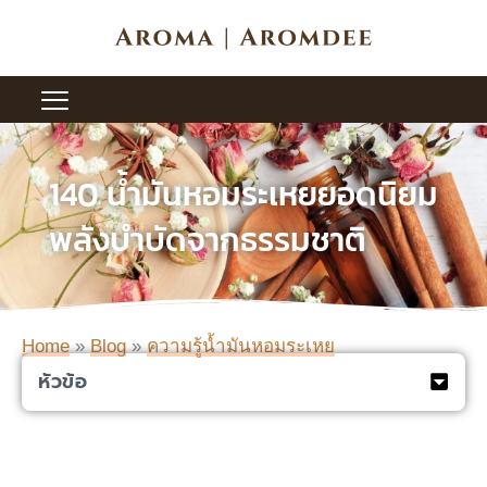
Skip
to
content
140 น้ำมันหอมระเหยยอดนิยม
พลังบำบัดจากธรรมชาติ
Home
»
Blog
»
ความรู้น้ำมันหอมระเหย
หัวข้อ