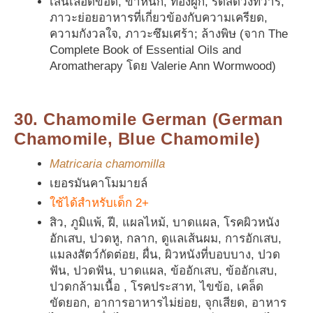
เส้นเลือดขอด, ขาหนัก, ท้องผูก, ริดสีดวงทวาร,
ภาวะย่อยอาหารที่เกี่ยวข้องกับความเครียด,
ความกังวลใจ, ภาวะซึมเศร้า; ล้างพิษ (จาก The
Complete Book of Essential Oils and
Aromatherapy โดย Valerie Ann Wormwood)
30. Chamomile German (German
Chamomile, Blue Chamomile)
Matricaria chamomilla
เยอรมันคาโมมายล์
ใช้ได้สำหรับเด็ก 2+
สิว, ภูมิแพ้, ฝี, แผลไหม้, บาดแผล, โรคผิวหนัง
อักเสบ, ปวดหู, กลาก, ดูแลเส้นผม, การอักเสบ,
แมลงสัตว์กัดต่อย, ผื่น, ผิวหนังที่บอบบาง, ปวด
ฟัน, ปวดฟัน, บาดแผล, ข้ออักเสบ, ข้ออักเสบ,
ปวดกล้ามเนื้อ , โรคประสาท, ไขข้อ, เคล็ด
ขัดยอก, อาการอาหารไม่ย่อย, จุกเสียด, อาหาร