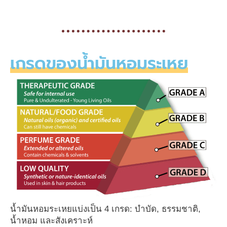
เกรดของน้ำมันหอมระเหย
น้ำมันหอมระเหยแบ่งเป็น 4 เกรด: บำบัด, ธรรมชาติ,
น้ำหอม และสังเคราะห์