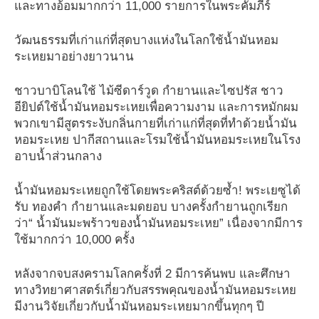
และทางอ้อมมากกว่า 11,000 รายการในพระคัมภีร์
วัฒนธรรมที่เก่าแก่ที่สุดบางแห่งในโลกใช้น้ำมันหอม
ระเหยมาอย่างยาวนาน
ชาวบาบิโลนใช้ ไม้ซีดาร์วูด กำยานและไซปรัส ชาว
อียิปต์ใช้น้ำมันหอมระเหยเพื่อความงาม และการหมักผม
พวกเขามีสูตรระงับกลิ่นกายที่เก่าแก่ที่สุดที่ทำด้วยน้ำมัน
หอมระเหย ปากีสถานและโรมใช้น้ำมันหอมระเหยในโรง
อาบน้ำส่วนกลาง
น้ำมันหอมระเหยถูกใช้โดยพระคริสต์ด้วยซ้ำ! พระเยซูได้
รับ ทองคำ กำยานและมดยอบ บางครั้งกำยานถูกเรียก
ว่า“ น้ำมันมะพร้าวของน้ำมันหอมระเหย” เนื่องจากมีการ
ใช้มากกว่า 10,000 ครั้ง
หลังจากจบสงครามโลกครั้งที่ 2 มีการค้นพบ และศึกษา
ทางวิทยาศาสตร์เกี่ยวกับสรรพคุณของน้ำมันหอมระเหย
มีงานวิจัยเกี่ยวกับน้ำมันหอมระเหยมากขึ้นทุกๆ ปี