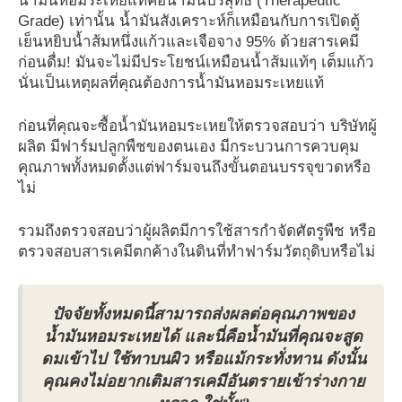
น้ำมันหอมระเหยแท้คือน้ำมันบริสุทธิ์ (Therapeutic
Grade) เท่านั้น น้ำมันสังเคราะห์ก็เหมือนกับการเปิดตู้
เย็นหยิบน้ำส้มหนึ่งแก้วและเจือจาง 95% ด้วยสารเคมี
ก่อนดื่ม! มันจะไม่มีประโยชน์เหมือนน้ำส้มแท้ๆ เต็มแก้ว
นั่นเป็นเหตุผลที่คุณต้องการน้ำมันหอมระเหยแท้
ก่อนที่คุณจะซื้อน้ำมันหอมระเหยให้ตรวจสอบว่า บริษัทผู้
ผลิต มีฟาร์มปลูกพืชของตนเอง มีกระบวนการควบคุม
คุณภาพทั้งหมดตั้งแต่ฟาร์มจนถึงขั้นตอนบรรจุขวดหรือ
ไม่
รวมถึงตรวจสอบว่าผู้ผลิตมีการใช้สารกำจัดศัตรูพืช หรือ
ตรวจสอบสารเคมีตกค้างในดินที่ทำฟาร์มวัตถุดิบหรือไม่
ปัจจัยทั้งหมดนี้สามารถส่งผลต่อคุณภาพของ
น้ำมันหอมระเหยได้ และนี่คือน้ำมันที่คุณจะสูด
ดมเข้าไป ใช้ทาบนผิว หรือแม้กระทั่งทาน ดังนั้น
คุณคงไม่อยากเติมสารเคมีอันตรายเข้าร่างกาย