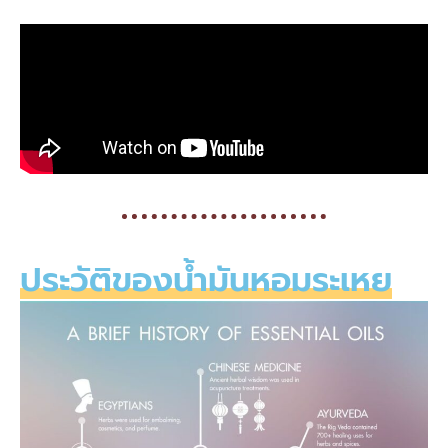
ประวัติของน้ำมันหอมระเหย